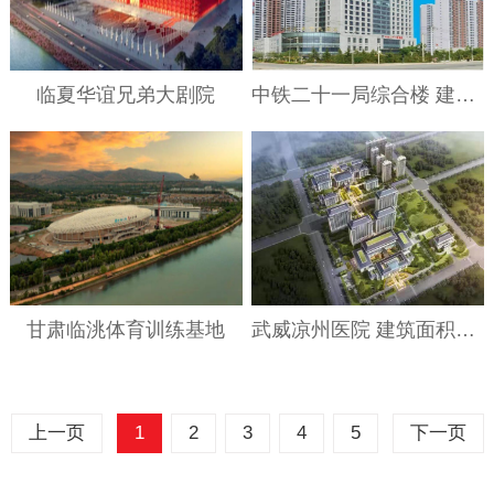
临夏华谊兄弟大剧院
中铁二十一局综合楼 建筑面积70000m² 地源热泵中央空调设备及安装
甘肃临洮体育训练基地
武威凉州医院 建筑面积185000m² 设备及安装
上一页
1
2
3
4
5
下一页